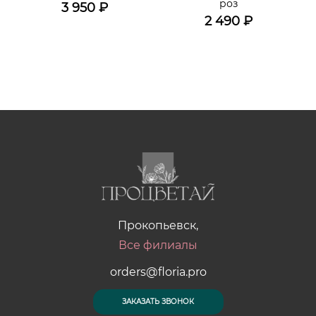
роз
3 950
₽
2 490
₽
Прокопьевск,
Все филиалы
orders@floria.pro
ЗАКАЗАТЬ ЗВОНОК