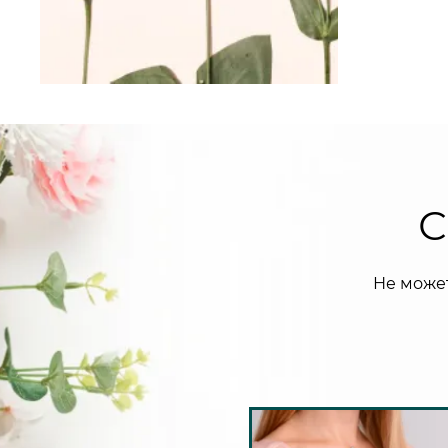
С
Не може