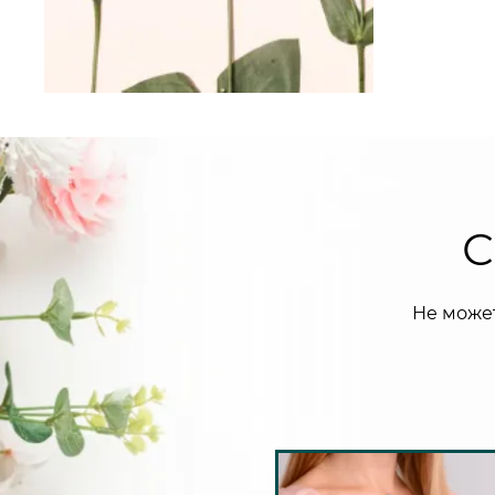
С
Не може