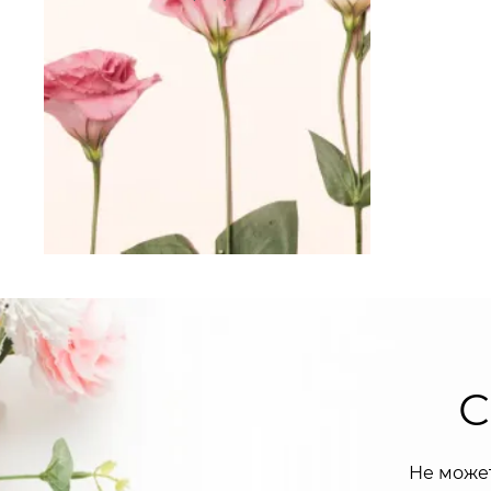
С
Не може