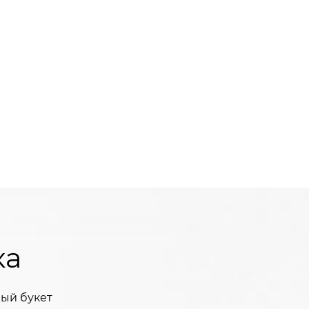
ка
ый букет