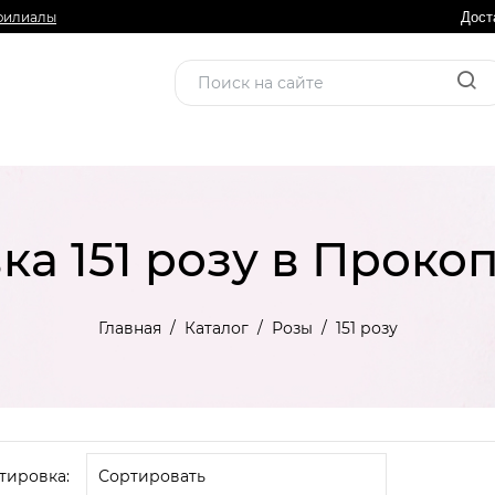
филиалы
Дост
ка 151 розу в Проко
Главная
Каталог
Розы
151 розу
тировка: