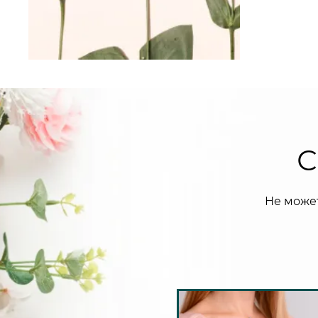
С
Не може