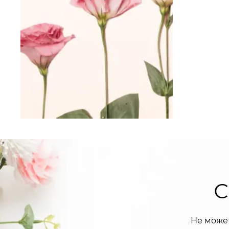
С
Не може