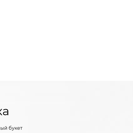
ка
ый букет